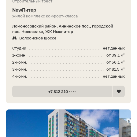
Строительный трест
NewПитер
жилой комплекс комфорт-класса
Ломоносовский район, Аннинское пос., городской
пос. Новоселье, ЖК Ньюпитер
Волхонское шоссе
Студии
нет данных
1-комн.
от 39,1 м²
2-комн.
от 56,1 м²
3-комн.
от 81,5 м²
4-комн.
нет данных
+7 812 210 •• ••