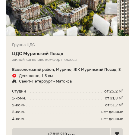
Группа ЦДС
ЦДС Муринский Посад
жилой комплекс комфорт-класса
Всеволожский район, Мурино, ЖК Муринский Посад, 3
Девяткино, 1.5 км
Санкт-Петербург - Матокса
Студии
от 25,2 м²
1-комн.
от 31,3 м²
2-комн.
от 51,7 м²
3-комн.
нет данных
4-комн.
нет данных
+7 812 210 •• ••