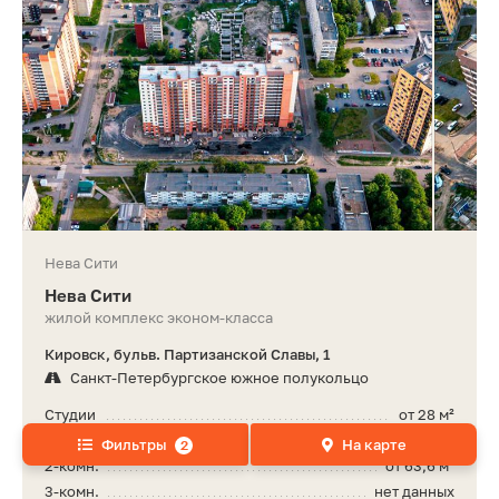
Нева Сити
Нева Сити
жилой комплекс эконом-класса
Кировск, бульв. Партизанской Славы, 1
Санкт-Петербургское южное полукольцо
Студии
от 28 м²
1-комн.
от 36 м²
Фильтры
На карте
2
2-комн.
от 63,6 м²
3-комн.
нет данных