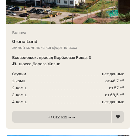
Bonava
Gröna Lund
жилой комплекс комфорт-класса
Всеволожск, проезд Берёзовая Роща, 3
шоссе Дорога Жизни
Студии
нет данных
1-комн.
от 46,7 м²
2-комн.
от 57 м²
3-комн.
от 68,5 м²
4-комн.
нет данных
+7 812 612 •• ••