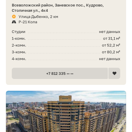
Всеволожский район, Заневское пос., Кудрово,
Столичная ул., 4к4
Улица Дыбенко, 2 км
Р-21 Кола
Студии
нет данных
1-комн.
от 31,1 м²
2-комн.
от 52,2 м²
3-комн.
от 80,2 м²
4-комн.
нет данных
+7 812 335 •• ••