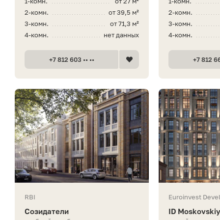
1-комн.
от 27 м²
1-комн.
2-комн.
от 39,5 м²
2-комн.
3-комн.
от 71,3 м²
3-комн.
4-комн.
нет данных
4-комн.
+7 812 603 •• ••
+7 812 66
RBI
Euroinvest Dev
Созидатели
ID Moskovski