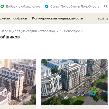
Добавить
объявление
Санкт-Петербург и Ленобласть
еджных посёлков
Коммерческая недвижимость
ещё
Строящиеся (на стадии котлована)
16 новостроек
ройщиков