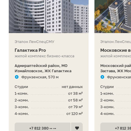
Эталон ЛенСпецСМУ
Эталон ЛенСпе
Галактика Pro
Московские во
жилой комплекс бизнес-класса
жилой комплекс
Адмиралтейский район, МО
Московский рай
Измайловское, ЖК Галактика
Застава, ЖК Мос
Фрунзенская, 570 м
Фрунзенская,
Студии
нет данных
Студии
1-комн.
от 38 м²
1-комн.
2-комн.
от 58 м²
2-комн.
3-комн.
от 79 м²
3-комн.
4-комн.
от 120 м²
4-комн.
+7 812 380 •• ••
+7 812 38