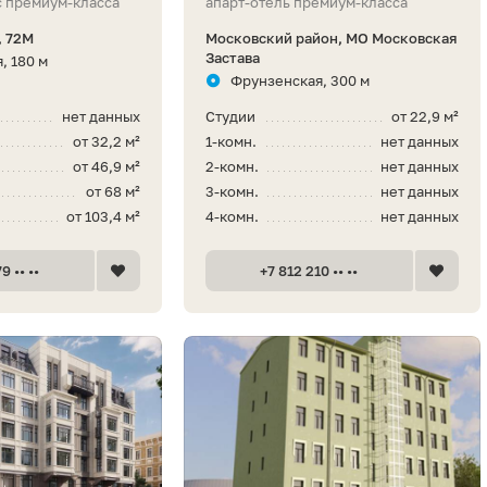
 премиум-класса
апарт-отель премиум-класса
, 72М
Московский район, МО Московская
Застава
, 180 м
Фрунзенская, 300 м
нет данных
Студии
от 22,9 м²
от 32,2 м²
1-комн.
нет данных
от 46,9 м²
2-комн.
нет данных
от 68 м²
3-комн.
нет данных
от 103,4 м²
4-комн.
нет данных
9 •• ••
+7 812 210 •• ••