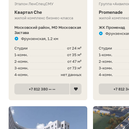
Эталон ЛенСпецСМУ
Группа «Аквило
Квартал Che
Promenade
жилой комплекс бизнес-класса
жилой комплекс
Московский район, МО Московская
ЖК Променад
Застава
Фрунзенская
Фрунзенская, 1.2 км
Студии
от 24 м²
Студии
1-комн.
от 35 м²
1-комн.
2-комн.
от 47 м²
2-комн.
3-комн.
от 73 м²
3-комн.
4-комн.
нет данных
4-комн.
+7 812 380 •• ••
+7 812 34