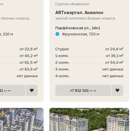
н»
Группа «Аквилон»
ARTквартал. Аквилон
 бизнес-класса
жилой комплекс бизнес-класса
Парфёновская ул., 14к1
, 210 м
Фрунзенская, 720 м
от 23,6 м²
Студии
от 24,6 м²
от 40,2 м²
1-комн.
от 36,1 м²
от 62,5 м²
2-комн.
от 54,4 м²
от 83,6 м²
3-комн.
нет данных
нет данных
4-комн.
нет данных
1 •• ••
+7 812 341 •• ••