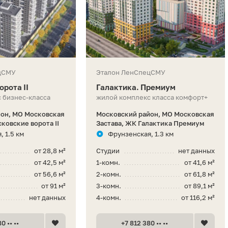
цСМУ
Эталон ЛенСпецСМУ
рота II
Галактика. Премиум
 бизнес-класса
жилой комплекс класса комфорт+
он, МО Московская
Московский район, МО Московская
ковские ворота II
Застава, ЖК Галактика Премиум
 1.5 км
Фрунзенская, 1.3 км
от 28,8 м²
Студии
нет данных
от 42,5 м²
1-комн.
от 41,6 м²
от 56,6 м²
2-комн.
от 61,8 м²
от 91 м²
3-комн.
от 89,1 м²
нет данных
4-комн.
от 116,2 м²
0 •• ••
+7 812 380 •• ••