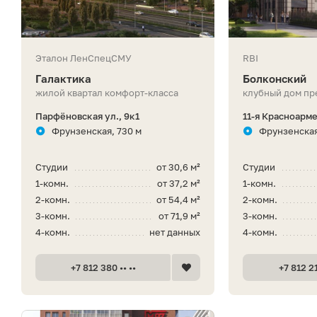
Эталон ЛенСпецСМУ
RBI
Галактика
Болконский
жилой квартал комфорт-класса
клубный дом пр
Парфёновская ул., 9к1
11-я Красноарме
Фрунзенская, 730 м
Фрунзенская,
Студии
от 30,6 м²
Студии
1-комн.
от 37,2 м²
1-комн.
2-комн.
от 54,4 м²
2-комн.
3-комн.
от 71,9 м²
3-комн.
4-комн.
нет данных
4-комн.
+7 812 380 •• ••
+7 812 21