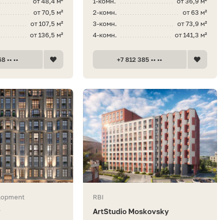
от 48,4 м²
1-комн.
от 36,9 м²
от 70,5 м²
2-комн.
от 63 м²
от 107,5 м²
3-комн.
от 73,9 м²
от 136,5 м²
4-комн.
от 141,3 м²
8 •• ••
+7 812 385 •• ••
elopment
RBI
y
ArtStudio Moskovsky