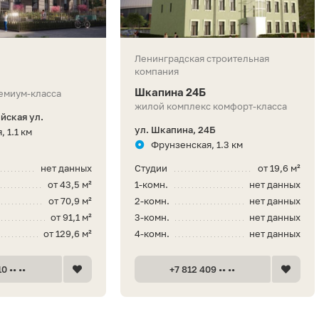
Ленинградская строительная
компания
Шкапина 24Б
емиум-класса
жилой комплекс комфорт-класса
йская ул.
ул. Шкапина, 24Б
 1.1 км
Фрунзенская, 1.3 км
нет данных
Студии
от 19,6 м²
от 43,5 м²
1-комн.
нет данных
от 70,9 м²
2-комн.
нет данных
от 91,1 м²
3-комн.
нет данных
от 129,6 м²
4-комн.
нет данных
0 •• ••
+7 812 409 •• ••