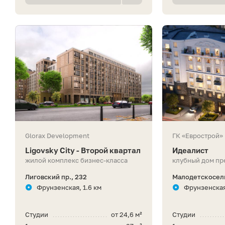
Glorax Development
ГК «Еврострой»
Ligovsky City - Второй квартал
Идеалист
жилой комплекс бизнес-класса
клубный дом пр
Лиговский пр., 232
Малодетскосель
Фрунзенская, 1.6 км
Фрунзенская
Студии
от 24,6 м²
Студии