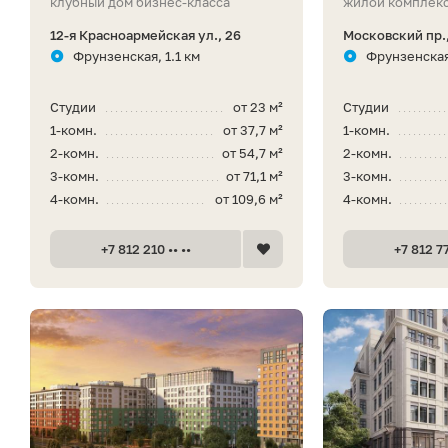
клубный дом бизнес-класса
жилой комплекс
12-я Красноармейская ул., 26
Московский пр.
Фрунзенская, 1.1 км
Фрунзенская
Студии
от 23 м²
Студии
1-комн.
от 37,7 м²
1-комн.
2-комн.
от 54,7 м²
2-комн.
3-комн.
от 71,1 м²
3-комн.
4-комн.
от 109,6 м²
4-комн.
+7 812 210 •• ••
+7 812 77