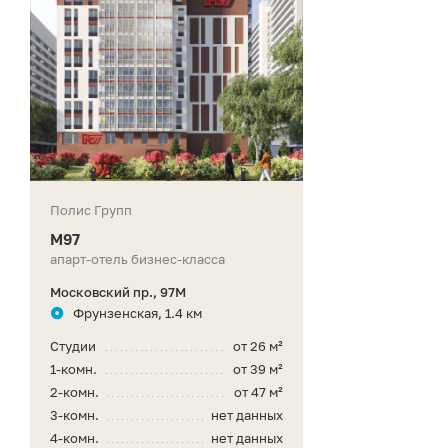
Полис Групп
М97
апарт-отель бизнес-класса
Московский пр., 97М
Фрунзенская, 1.4 км
Студии
от 26 м²
1-комн.
от 39 м²
2-комн.
от 47 м²
3-комн.
нет данных
4-комн.
нет данных