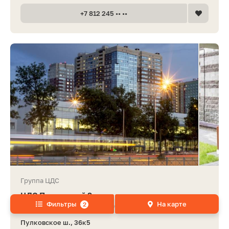
+7 812 245 •• ••
Группа ЦДС
ЦДС Пулковский 3
Фильтры
На карте
2
жилой комплекс эконом-класса
Пулковское ш., 36к5