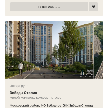
+7 812 245 •• ••
ИнтерГрупп
Звёзды Столиц
жилой комплекс комфорт-класса
Московский район, МО Звёздное, ЖК Звёзды Столиц