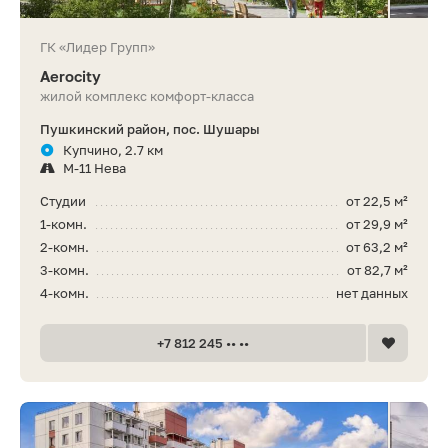
ГК «Лидер Групп»
Aerocity
жилой комплекс комфорт-класса
Пушкинский район, пос. Шушары
Купчино, 2.7 км
М-11 Нева
Студии
от 22,5 м²
1-комн.
от 29,9 м²
2-комн.
от 63,2 м²
3-комн.
от 82,7 м²
4-комн.
нет данных
+7 812 245 •• ••