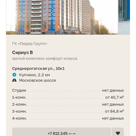
ГК «Лидер Групп»
Сириус В
жилой комплекс комфорт-класса
Среднерогатская ул., 10к1
Купчино, 2.2 км
Московское шоссе
Студии
нет данных
1-комн.
от 40,7 м²
2-комн.
нет данных
3-комн.
от 84,8 м²
4-комн.
нет данных
+7 812 245 •• ••