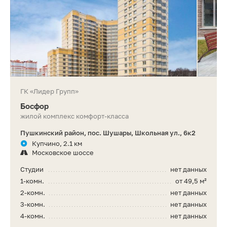
ГК «Лидер Групп»
Босфор
жилой комплекс комфорт-класса
Пушкинский район, пос. Шушары, Школьная ул., 6к2
Купчино, 2.1 км
Московское шоссе
Студии
нет данных
1-комн.
от 49,5 м²
2-комн.
нет данных
3-комн.
нет данных
4-комн.
нет данных