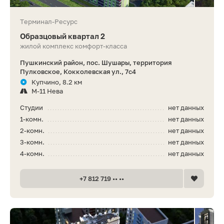
Терминал-Ресурс
Образцовый квартал 2
жилой комплекс комфорт-класса
Пушкинский район, пос. Шушары, территория
Пулковское, Кокколевская ул., 7с4
Купчино, 8.2 км
М-11 Нева
Студии
нет данных
1-комн.
нет данных
2-комн.
нет данных
3-комн.
нет данных
4-комн.
нет данных
+7 812 719 •• ••