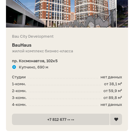
Bau City Development
BauHaus
жилой комплекс бизнес-класса
пр. Космонавтов, 102к5
Купчино, 690 м
Студии
нет данных
1-комн.
от 38,1 м²
2-комн.
от 59,9 м²
3-комн.
от 89,8 м²
4-комн.
нет данных
+7 812 677 •• ••