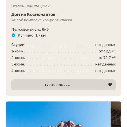
Эталон ЛенСпецСМУ
Дом на Космонавтов
жилой комплекс комфорт-класса
Пулковская ул., 6к5
Купчино, 1.7 км
Студии
нет данных
1-комн.
от 42,1 м²
2-комн.
от 72,7 м²
3-комн.
нет данных
4-комн.
нет данных
+7 812 380 •• ••