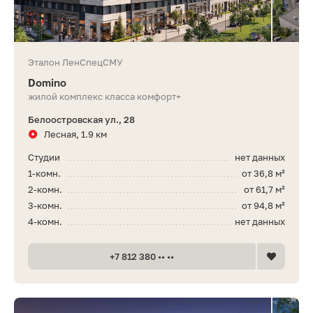
Эталон ЛенСпецСМУ
Domino
жилой комплекс класса комфорт+
Белоостровская ул., 28
Лесная, 1.9 км
Студии
нет данных
1-комн.
от 36,8 м²
2-комн.
от 61,7 м²
3-комн.
от 94,8 м²
4-комн.
нет данных
+7 812 380 •• ••