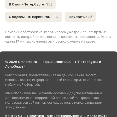
В Санкт-Петербурге
351
С подземным паркингом
307
Показать ещё
Список новостроек комфорт-класса у метро Лесная: прямые
контакты застройщиков, цены на квартиры, планировки. Этапы
сдачи 17 жилых комплексов и расположение на карте.
© 2026 Omhome.ru – недвижимость Санкт-Петербурга и
Ленобласти
Информация, представленная на данном сайте, носит
исключительно информационный характер и не является
публичной офертой.
Мы используем ваши файлы cookies и другие метаданные
для обеспечения корректной работы сайта. Продолжая
пользоваться сайтом, вы соглашаетесь с использованием
этих данных.
Контакты
Политика конфиденциальности
Карта сайта
•
•