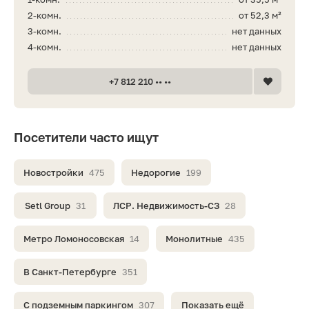
2-комн.
от 52,3 м²
3-комн.
нет данных
4-комн.
нет данных
+7 812 210 •• ••
Посетители часто ищут
Новостройки
475
Недорогие
199
Setl Group
31
ЛСР. Недвижимость-СЗ
28
Метро Ломоносовская
14
Монолитные
435
В Санкт-Петербурге
351
С подземным паркингом
307
Показать ещё