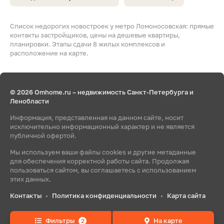
Список недорогих новостроек у метро Ломоносовская: прямые
контакты застройщиков, цены на дешевые квартиры,
планировки. Этапы сдачи 8 жилых комплексов и
расположение на карте.
© 2026 Omhome.ru – недвижимость Санкт-Петербурга и
Ленобласти
Информация, представленная на данном сайте, носит
исключительно информационный характер и не является
публичной офертой.
Мы используем ваши файлы cookies и другие метаданные
для обеспечения корректной работы сайта. Продолжая
пользоваться сайтом, вы соглашаетесь с использованием
этих данных.
Контакты
Политика конфиденциальности
Карта сайта
•
•
Фильтры
На карте
2