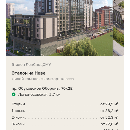
Эталон ЛенСпецСМУ
Эталон на Неве
жилой комплекс комфорт-класса
пр. Обуховской Обороны, 70к2Е
Ломоносовская, 2.7 км
Студии
от 29,5 м²
1-комн.
от 38,2 м²
2-комн.
от 52,3 м²
3-комн.
от 72,6 м²