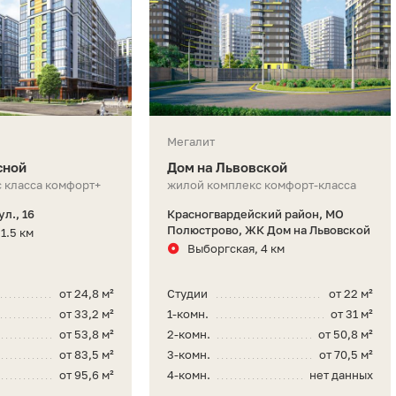
Мегалит
сной
Дом на Львовской
 класса комфорт+
жилой комплекс комфорт-класса
л., 16
Красногвардейский район, МО
Полюстрово, ЖК Дом на Львовской
1.5 км
Выборгская, 4 км
от 24,8 м²
Студии
от 22 м²
от 33,2 м²
1-комн.
от 31 м²
от 53,8 м²
2-комн.
от 50,8 м²
от 83,5 м²
3-комн.
от 70,5 м²
от 95,6 м²
4-комн.
нет данных