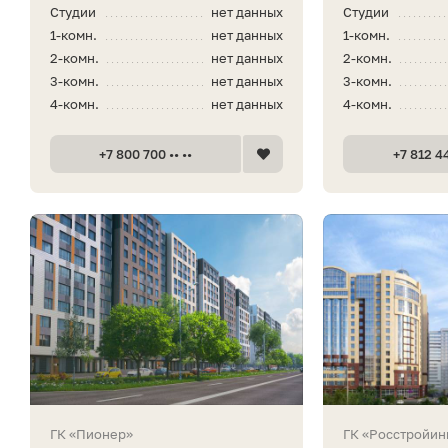
Студии
нет данных
Студии
1-комн.
нет данных
1-комн.
2-комн.
нет данных
2-комн.
3-комн.
нет данных
3-комн.
4-комн.
нет данных
4-комн.
+7 800 700 •• ••
+7 812 44
ГК «Пионер»
ГК «Росстройин