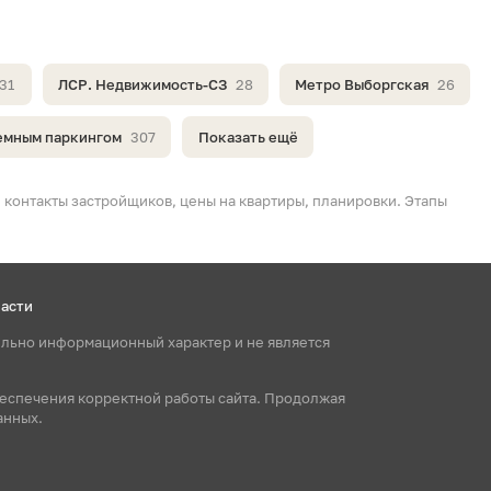
31
ЛСР. Недвижимость-СЗ
28
Метро Выборгская
26
емным паркингом
307
Показать ещё
 контакты застройщиков, цены на квартиры, планировки. Этапы
ласти
ельно информационный характер и не является
беспечения корректной работы сайта. Продолжая
анных.