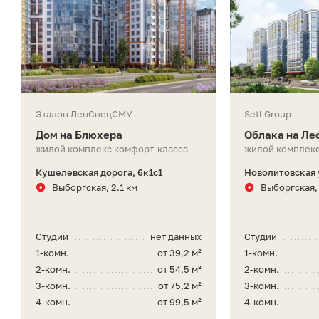
Эталон ЛенСпецСМУ
Setl Group
Дом на Блюхера
Облака на Ле
жилой комплекс комфорт-класса
жилой комплекс
Кушелевская дорога, 6к1с1
Новолитовская у
Выборгская, 2.1 км
Выборгская, 
Студии
нет данных
Студии
1-комн.
от 39,2 м²
1-комн.
2-комн.
от 54,5 м²
2-комн.
3-комн.
от 75,2 м²
3-комн.
4-комн.
от 99,5 м²
4-комн.