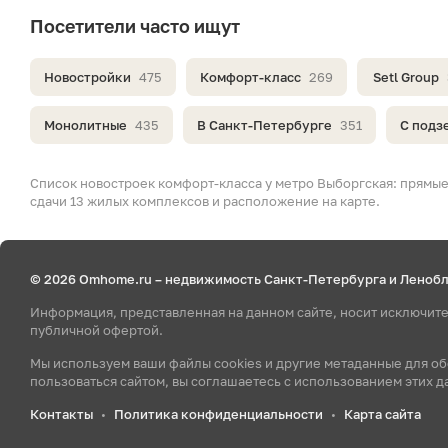
Посетители часто ищут
Новостройки
475
Комфорт-класс
269
Setl Group
Монолитные
435
В Санкт-Петербурге
351
С подз
Список новостроек комфорт-класса у метро Выборгская: прямые
сдачи 13 жилых комплексов и расположение на карте.
© 2026 Omhome.ru – недвижимость Санкт-Петербурга и Леноб
Информация, представленная на данном сайте, носит исключит
публичной офертой.
Мы используем ваши файлы cookies и другие метаданные для о
пользоваться сайтом, вы соглашаетесь с использованием этих д
Контакты
Политика конфиденциальности
Карта сайта
•
•