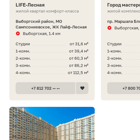
LIFE-Лесная
Город мастер
жилой квартал комфорт-класса
жилой комплекс
Выборгский район, МО
пр. Маршала Бл
Сампсониевское, ЖК Лайф-Лесная
Выборгская, 
Выборгская, 1.4 км
Студии
от 31,6 м²
Студии
1-комн.
от 39,4 м²
1-комн.
2-комн.
от 60,3 м²
2-комн.
3-комн.
от 86,2 м²
3-комн.
4-комн.
от 112,5 м²
4-комн.
+7 812 702 •• ••
+7 800 70