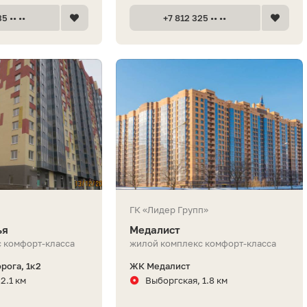
5 •• ••
+7 812 325 •• ••
ГК «Лидер Групп»
ья
Медалист
 комфорт-класса
жилой комплекс комфорт-класса
рога, 1к2
ЖК Медалист
2.1 км
Выборгская, 1.8 км