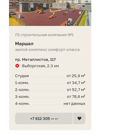
Л1 строительная компания №1
Маршал
жилой комплекс комфорт-класса
пр. Металлистов, 117
Выборгская, 2.3 км
Студии
от 25,9 м²
1-комн.
от 34,7 м²
2-комн.
от 52,7 м²
3-комн.
от 78,6 м²
4-комн.
нет данных
+7 812 305 •• ••