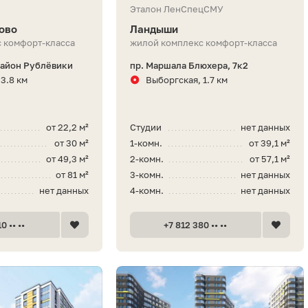
Эталон ЛенСпецСМУ
ово
Ландыши
 комфорт-класса
жилой комплекс комфорт-класса
район Рублёвики
пр. Маршала Блюхера, 7к2
3.8 км
Выборгская, 1.7 км
от 22,2 м²
Студии
нет данных
от 30 м²
1-комн.
от 39,1 м²
от 49,3 м²
2-комн.
от 57,1 м²
от 81 м²
3-комн.
нет данных
нет данных
4-комн.
нет данных
0 •• ••
+7 812 380 •• ••