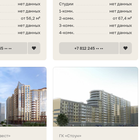
нет данных
Студии
нет данных
нет данных
1-комн.
нет данных
от 56,2 м²
2-комн.
от 67,4 м²
нет данных
3-комн.
нет данных
нет данных
4-комн.
нет данных
5 •• ••
+7 812 245 •• ••
вест»
ГК «Стоун»