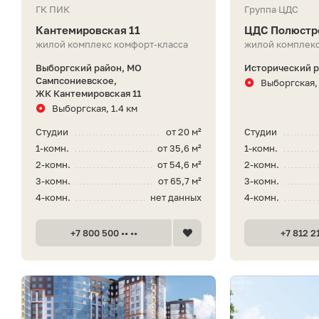
ГК ПИК
Группа ЦДС
Кантемировская 11
ЦДС Полюстр
жилой комплекс комфорт-класса
жилой комплекс
Выборгский район, МО
Исторический 
Сампсониевское,
Выборгская, 
ЖК Кантемировская 11
Выборгская, 1.4 км
Студии
от 20 м²
Студии
1-комн.
от 35,6 м²
1-комн.
2-комн.
от 54,6 м²
2-комн.
3-комн.
от 65,7 м²
3-комн.
4-комн.
нет данных
4-комн.
+7 800 500 •• ••
+7 812 21