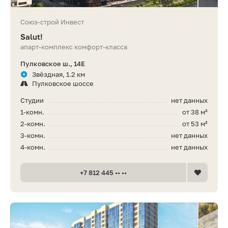
Союз-строй Инвест
Salut!
апарт-комплекс комфорт-класса
Пулковское ш., 14Е
Звёздная, 1.2 км
Пулковское шоссе
Студии
нет данных
1-комн.
от 38 м²
2-комн.
от 53 м²
3-комн.
нет данных
4-комн.
нет данных
+7 812 445 •• ••