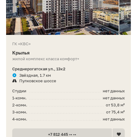
ГК «КВС»
Крылья
жилой комплекс класса комфорт+
Среднерогатская ул., 13к2
Звёздная, 1.7 км
Пулковское шоссе
Студии
нет данных
1-комн.
нет данных
2-комн.
от 53,8 м²
3-комн.
от 75,4 м²
4-комн.
нет данных
+7 812 445 •• ••