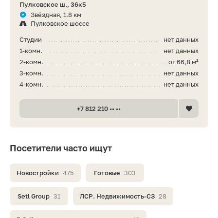
Пулковское ш., 36к5
Звёздная, 1.8 км
Пулковское шоссе
Студии
нет данных
1-комн.
нет данных
2-комн.
от 66,8 м²
3-комн.
нет данных
4-комн.
нет данных
+7 812 210 •• ••
Посетители часто ищут
Новостройки
475
Готовые
303
Setl Group
31
ЛСР. Недвижимость-СЗ
28