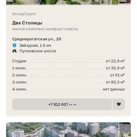
ИнтерГрупп
Две Столицы
жилой комплекс комфорт-класса
Среднерогатская ул., 20
Звёздная, 1.6 км
Пулковское шоссе
Студии
от 22,9 м²
1-комн.
от 35,9 м²
2-комн.
от 51 м²
3-комн.
от 80,3 м²
4-комн.
нет данных
+7 812 607 •• ••