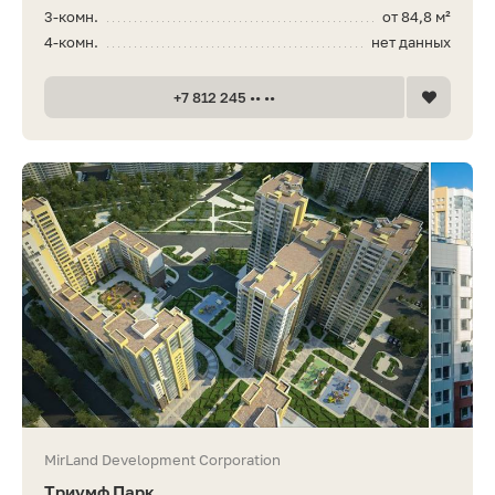
3-комн.
от 84,8 м²
4-комн.
нет данных
+7 812 245 •• ••
MirLand Development Corporation
Триумф Парк