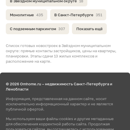
В Звёздном муниципальном округе
18
Монолитные
435
В Санкт-Петербурге
351
С подземным паркингом
307
Показать ещё
Список готовых новостроек в Звёздном муниципальном
округе: прямые контакты застройщиков, цены на квартиры,
планировки. Этапы сдачи 13 жилых комплексов и
расположение на карте.
© 2026 Omhome.ru – недвижимость Санкт-Петербурга и
Ленобласти
Информация, представленная на данном сайте, носит
исключительно информационный характер и не является
публичной офертой.
Мы используем ваши файлы cookies и другие метаданные
для обеспечения корректной работы сайта. Продолжая
пользоваться сайтом, вы соглашаетесь с использованием