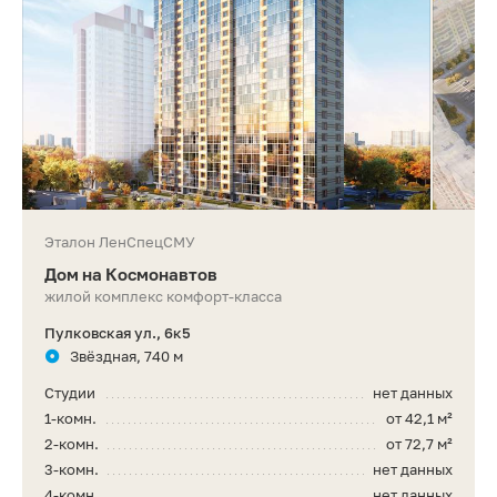
Эталон ЛенСпецСМУ
Дом на Космонавтов
жилой комплекс комфорт-класса
Пулковская ул., 6к5
Звёздная, 740 м
Студии
нет данных
1-комн.
от 42,1 м²
2-комн.
от 72,7 м²
3-комн.
нет данных
4-комн.
нет данных