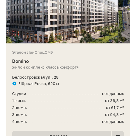
Эталон ЛенСпецСМУ
Domino
жилой комплекс класса комфорт+
Белоостровская ул., 28
Чёрная Речка, 620 м
Студии
нет данных
1-комн.
от 36,8 м²
2-комн.
от 61,7 м²
3-комн.
от 94,8 м²
4-комн.
нет данных