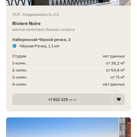
ЛСР. Недвижимость-СЗ
Riviere Noire
жилой комплекс бизнес-класса
Набережная Чёрной речки, 3
Чёрная Речка, 1.1 км
Студии
нет данных
1-комн.
от 38,2 м²
2-комн.
от 54,6 м²
3-комн.
от 71 м²
4-комн.
нет данных
+7 812 325 •• ••