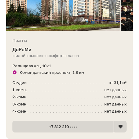
Прагма
ДоРеМи
жилой комплекс комфорт-класса
Репищева ул., 10к1
Комендантский проспект, 1.8 км
Студии
от 31,1 м²
1-комн.
нет данных
2-комн.
нет данных
3-комн.
нет данных
4-комн.
нет данных
+7 812 210 •• ••