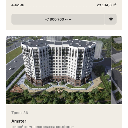
4-комн.
от 104,8 м²
+7 800 700 •• ••
Трест-36
Amster
жилой комплекс класса комфорт+