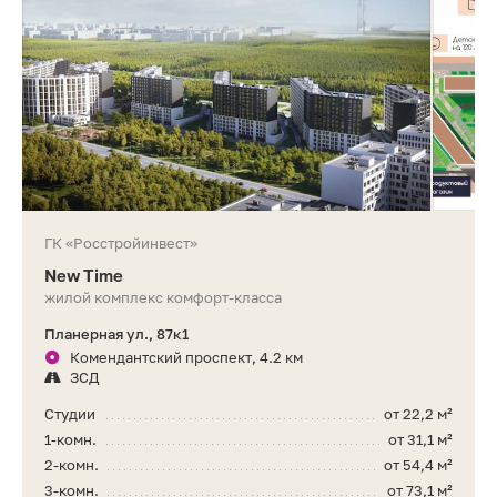
ГК «Росстройинвест»
New Time
жилой комплекс комфорт-класса
Планерная ул., 87к1
Комендантский проспект, 4.2 км
ЗСД
Студии
от 22,2 м²
1-комн.
от 31,1 м²
2-комн.
от 54,4 м²
3-комн.
от 73,1 м²