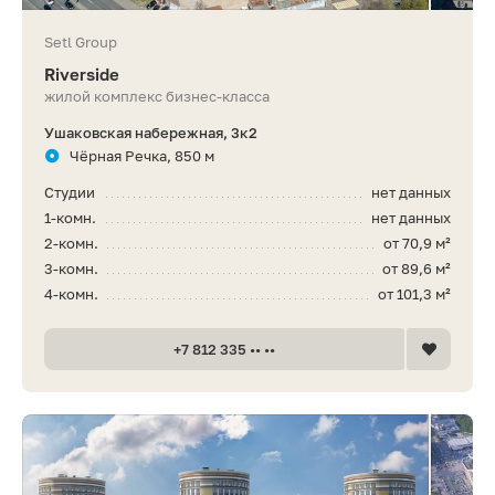
Setl Group
Riverside
жилой комплекс бизнес-класса
Ушаковская набережная, 3к2
Чёрная Речка, 850 м
Студии
нет данных
1-комн.
нет данных
2-комн.
от 70,9 м²
3-комн.
от 89,6 м²
4-комн.
от 101,3 м²
+7 812 335 •• ••