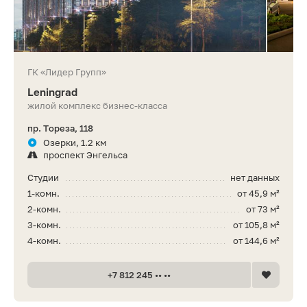
ГК «Лидер Групп»
Leningrad
жилой комплекс бизнес-класса
пр. Тореза, 118
Озерки, 1.2 км
проспект Энгельса
Студии
нет данных
1-комн.
от 45,9 м²
2-комн.
от 73 м²
3-комн.
от 105,8 м²
4-комн.
от 144,6 м²
+7 812 245 •• ••