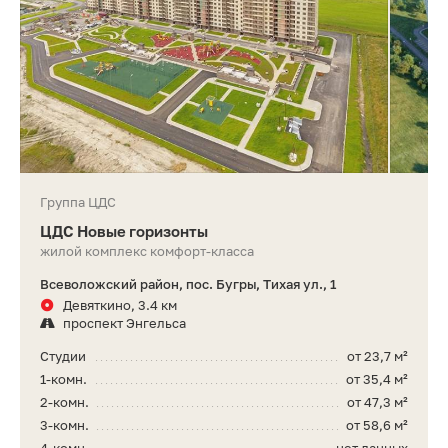
Группа ЦДС
ЦДС Новые горизонты
жилой комплекс комфорт-класса
Всеволожский район, пос. Бугры, Тихая ул., 1
Девяткино, 3.4 км
проспект Энгельса
Студии
от 23,7 м²
1-комн.
от 35,4 м²
2-комн.
от 47,3 м²
3-комн.
от 58,6 м²