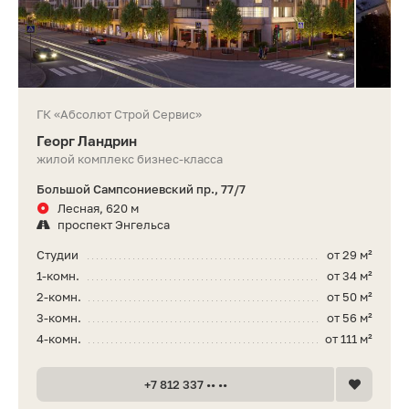
ГК «Абсолют Строй Сервис»
Георг Ландрин
жилой комплекс бизнес-класса
Большой Сампсониевский пр., 77/7
Лесная, 620 м
проспект Энгельса
Студии
от 29 м²
1-комн.
от 34 м²
2-комн.
от 50 м²
3-комн.
от 56 м²
4-комн.
от 111 м²
+7 812 337 •• ••