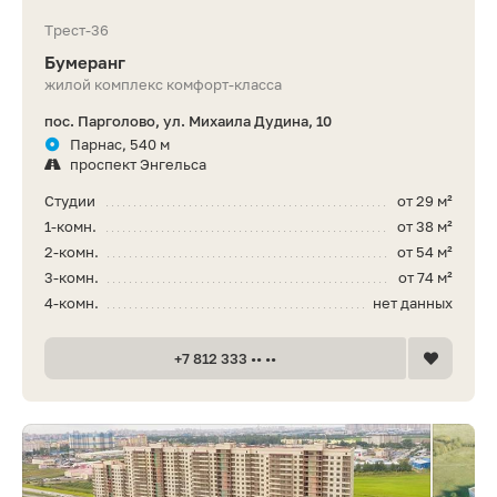
Трест-36
Бумеранг
жилой комплекс комфорт-класса
пос. Парголово, ул. Михаила Дудина, 10
Парнас, 540 м
проспект Энгельса
Студии
от 29 м²
1-комн.
от 38 м²
2-комн.
от 54 м²
3-комн.
от 74 м²
4-комн.
нет данных
+7 812 333 •• ••