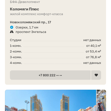
БФА-Девелопмент
Коломяги Плюс
жилой комплекс комфорт-класса
Новоколомяжский пр., 17
Озерки, 1.7 км
проспект Энгельса
Студии
нет данных
1-комн.
от 40,1 м²
2-комн.
от 53,4 м²
3-комн.
от 76,8 м²
4-комн.
нет данных
+7 800 222 •• ••