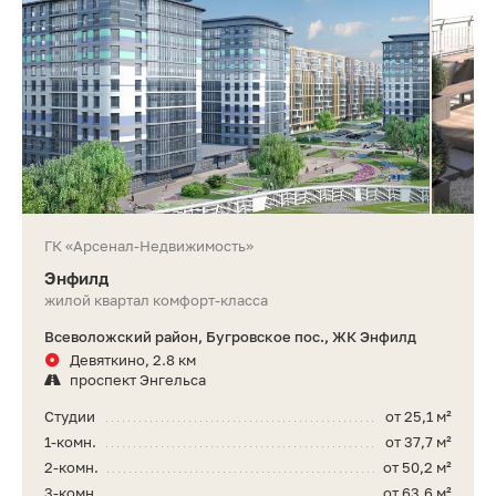
ГК «Арсенал-Недвижимость»
Энфилд
жилой квартал комфорт-класса
Всеволожский район, Бугровское пос., ЖК Энфилд
Девяткино, 2.8 км
проспект Энгельса
Студии
от 25,1 м²
1-комн.
от 37,7 м²
2-комн.
от 50,2 м²
3-комн.
от 63,6 м²