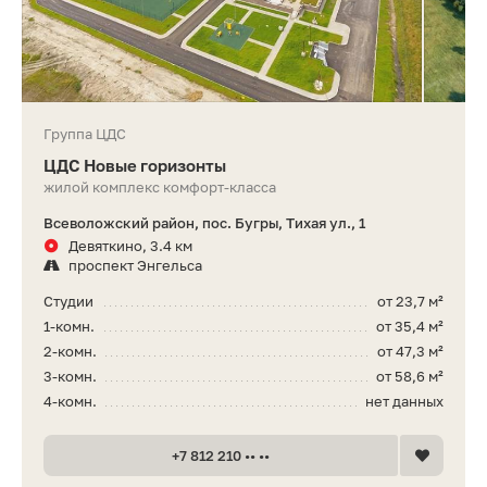
Группа ЦДС
ЦДС Новые горизонты
жилой комплекс комфорт-класса
Всеволожский район, пос. Бугры, Тихая ул., 1
Девяткино, 3.4 км
проспект Энгельса
Студии
от 23,7 м²
1-комн.
от 35,4 м²
2-комн.
от 47,3 м²
3-комн.
от 58,6 м²
4-комн.
нет данных
+7 812 210 •• ••