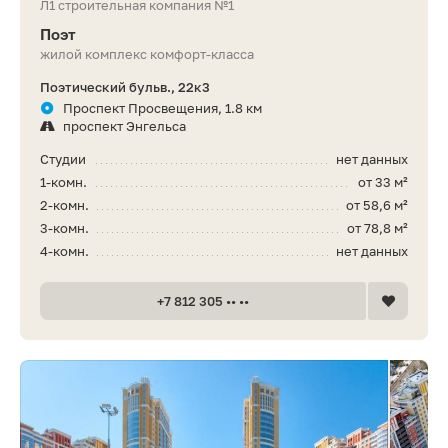
Л1 строительная компания №1
Поэт
жилой комплекс комфорт-класса
Поэтический бульв., 22к3
Проспект Просвещения, 1.8 км
проспект Энгельса
Студии
нет данных
1-комн.
от 33 м²
2-комн.
от 58,6 м²
3-комн.
от 78,8 м²
4-комн.
нет данных
+7 812 305 •• ••