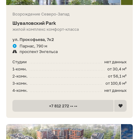
Возрождение Северо-Запад
Шуваловский Park
жилой комплекс комфорт-класса
ул. Прокофьева, 7к2
Парнас, 790 м
проспект Энгельса
Студии
нет данных
1-комн.
от 30,4 м²
2-комн.
от 56,1 м²
3-комн.
от 100,6 м²
4-комн.
нет данных
+7 812 272 •• ••