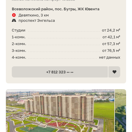
Всеволожский район, пос. Бугры, ЖК Ювента
Девяткино, 3 км
проспект Энгельса
Студии
от 24,2 м²
1-комн.
от 42,1 м²
2-комн.
от 57,3 м²
3-комн.
от 76,5 м²
4-комн.
нет данных
+7 812 323 •• ••