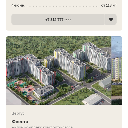
4-комн.
от 118 м²
+7 812 777 •• ••
Цертус
Ювента
жилой комплекс комфорт-класса