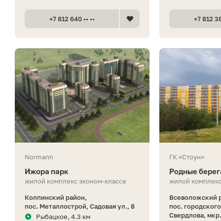
+7 812 640 •• ••
+7 812 38
Normann
ГК «Стоун»
Ижора парк
Родные берег
жилой комплекс эконом-класса
жилой комплекс
Колпинский район,
Всеволожский 
пос. Металлострой, Садовая ул., 8
пос. городског
Свердлова, мкр
Рыбацкое, 4.3 км