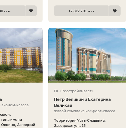
0 •• ••
+7 812 701 •• ••
ГК «Росстройинвест»
а
Петр Великий и Екатерина
 эконом-класса
Великая
жилой комплекс комфорт-класса
район,
о типа имени
Территория Усть-Славянка,
. Овцино, Западный
Заводская ул., 15