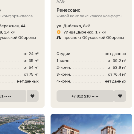
AAG
е
Ренессанс
 комфорт-класса
жилой комплекс класса комфорт+
бережная, 44
ул. Дыбенко, 8к2
, 1.4 км
Улица Дыбенко, 1.7 км
буховской Обороны
проспект Обуховской Обороны
от 24 м²
Студии
нет данных
от 35 м²
1-комн.
от 39,2 м²
от 54 м²
2-комн.
от 53,9 м²
от 75 м²
3-комн.
от 76,4 м²
нет данных
4-комн.
нет данных
1 •• ••
+7 812 210 •• ••