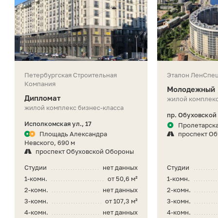
Петербургская Строительная
Эталон ЛенСпе
Компания
Молодежный
Дипломат
жилой комплекс
жилой комплекс бизнес-класса
пр. Обуховской
Исполкомская ул., 17
Пролетарска
Площадь Александра
проспект О
Невского, 690 м
проспект Обуховской Обороны
Студии
нет данных
Студии
1-комн.
от 50,6 м²
1-комн.
2-комн.
нет данных
2-комн.
3-комн.
от 107,3 м²
3-комн.
4-комн.
нет данных
4-комн.