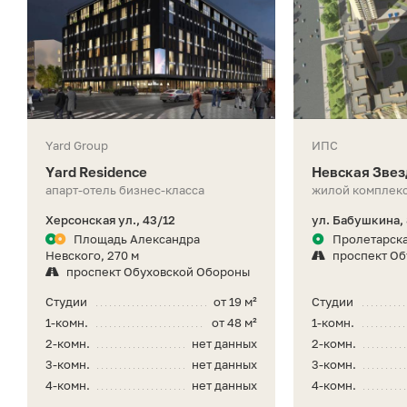
Yard Group
ИПС
Yard Residence
Невская Звез
апарт-отель бизнес-класса
жилой комплекс
Херсонская ул., 43/12
ул. Бабушкина,
Площадь Александра
Пролетарска
Невского, 270 м
проспект О
проспект Обуховской Обороны
Студии
от 19 м²
Студии
1-комн.
от 48 м²
1-комн.
2-комн.
нет данных
2-комн.
3-комн.
нет данных
3-комн.
4-комн.
нет данных
4-комн.