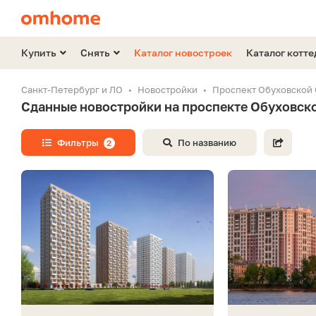
Купить
Снять
Каталог новостроек
Каталог котт
Санкт-Петербург и ЛО
Новостройки
Проспект Обуховской
Сданные новостройки на проспекте Обуховск
Фильтры
По названию
2