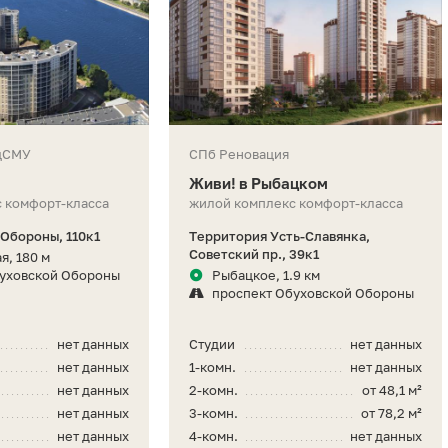
цСМУ
СПб Реновация
Живи! в Рыбацком
 комфорт-класса
жилой комплекс комфорт-класса
 Обороны, 110к1
Территория Усть-Славянка,
Советский пр., 39к1
я, 180 м
буховской Обороны
Рыбацкое, 1.9 км
проспект Обуховской Обороны
нет данных
Студии
нет данных
нет данных
1-комн.
нет данных
нет данных
2-комн.
от 48,1 м²
нет данных
3-комн.
от 78,2 м²
нет данных
4-комн.
нет данных