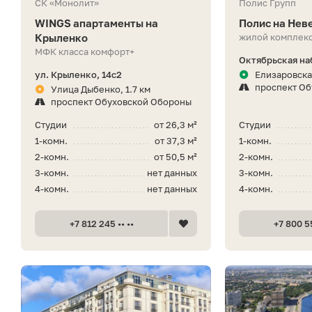
СК «Монолит»
Полис Групп
WINGS апартаменты на
Полис на Нев
Крыленко
жилой комплекс
МФК класса комфорт+
Октябрьская на
ул. Крыленко, 14с2
Елизаровская
проспект О
Улица Дыбенко, 1.7 км
проспект Обуховской Обороны
Студии
от 26,3 м²
Студии
1-комн.
от 37,3 м²
1-комн.
2-комн.
от 50,5 м²
2-комн.
3-комн.
нет данных
3-комн.
4-комн.
нет данных
4-комн.
+7 812 245 •• ••
+7 800 55