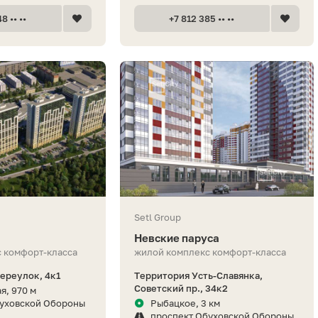
8 •• ••
+7 812 385 •• ••
Setl Group
Невские паруса
 комфорт-класса
жилой комплекс комфорт-класса
ереулок, 4к1
Территория Усть-Славянка,
Советский пр., 34к2
я, 970 м
буховской Обороны
Рыбацкое, 3 км
проспект Обуховской Обороны