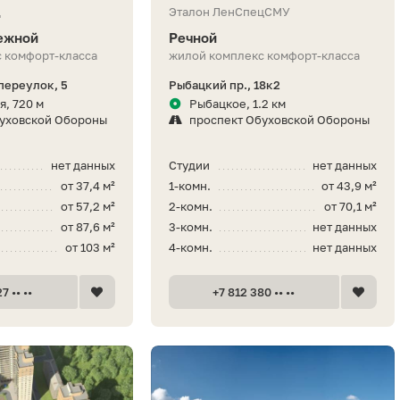
д
Эталон ЛенСпецСМУ
ежной
Речной
 комфорт-класса
жилой комплекс комфорт-класса
переулок, 5
Рыбацкий пр., 18к2
я, 720 м
Рыбацкое, 1.2 км
буховской Обороны
проспект Обуховской Обороны
нет данных
Студии
нет данных
от 37,4 м²
1-комн.
от 43,9 м²
от 57,2 м²
2-комн.
от 70,1 м²
от 87,6 м²
3-комн.
нет данных
от 103 м²
4-комн.
нет данных
7 •• ••
+7 812 380 •• ••