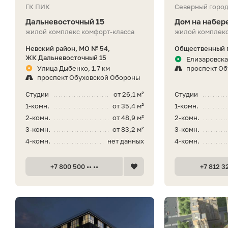
ГК ПИК
Северный горо
Дальневосточный 15
Дом на набер
жилой комплекс комфорт-класса
жилой комплекс
Невский район, МО № 54,
Общественный 
ЖК Дальневосточный 15
Елизаровска
Улица Дыбенко, 1.7 км
проспект О
проспект Обуховской Обороны
Студии
от 26,1 м²
Студии
1-комн.
от 35,4 м²
1-комн.
2-комн.
от 48,9 м²
2-комн.
3-комн.
от 83,2 м²
3-комн.
4-комн.
нет данных
4-комн.
+7 800 500 •• ••
+7 812 32