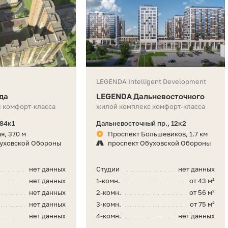
LEGENDA Intelligent Development
да
LEGENDA Дальневосточного
 комфорт-класса
жилой комплекс комфорт-класса
 84к1
Дальневосточный пр., 12к2
я, 370 м
Проспект Большевиков, 1.7 км
буховской Обороны
проспект Обуховской Обороны
нет данных
Студии
нет данных
нет данных
1-комн.
от 43 м²
нет данных
2-комн.
от 56 м²
нет данных
3-комн.
от 75 м²
нет данных
4-комн.
нет данных