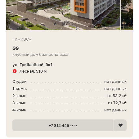
ГК «КВС»
G9
клубный дом бизнес-класса
ул. Грибалёвой, 9к1
Лесная, 510 м
Студии
нет данных
1-комн.
нет данных
2-комн.
от 53,2 м²
3-комн.
от 72,7 м²
4-комн.
нет данных
+7 812 445 •• ••