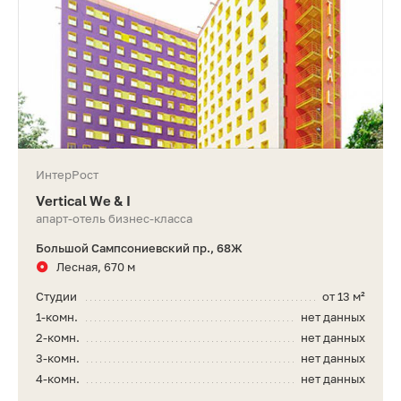
ИнтерРост
Vertiсal We & I
апарт-отель бизнес-класса
Большой Сампсониевский пр., 68Ж
Лесная, 670 м
Студии
от 13 м²
1-комн.
нет данных
2-комн.
нет данных
3-комн.
нет данных
4-комн.
нет данных