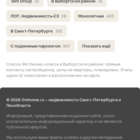
Setl Group
31
В Выборгском районе
31
ЛСР. Недвижимость-СЗ
28
Монолитные
435
В Санкт-Петербурге
351
С подземным паркингом
307
Показать ещё
Список ЖК бизнес-класса в Выборгском районе: прямые
контакты застройщиков, цены на квартиры, планировки. Этапы
сдачи 12 новостроек и расположение на карте.
© 2026 Omhome.ru – недвижимость Санкт-Петербурга и
Ленобласти
Информация, представленная на данном сайте, носит
исключительно информационный характер и не является
публичной офертой.
Мы используем ваши файлы cookies и другие метаданные