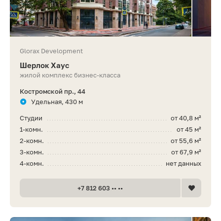
Glorax Development
Шерлок Хаус
жилой комплекс бизнес-класса
Костромской пр., 44
Удельная, 430 м
Студии
от 40,8 м²
1-комн.
от 45 м²
2-комн.
от 55,6 м²
3-комн.
от 67,9 м²
4-комн.
нет данных
+7 812 603 •• ••