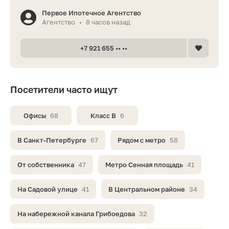
Первое Ипотечное Агентство
Агентство
8 часов назад
•
+7 921 655 •• ••
Посетители часто ищут
Офисы
68
Класс B
6
В Санкт-Петербурге
67
Рядом с метро
58
От собственника
47
Метро Сенная площадь
41
На Садовой улице
41
В Центральном районе
34
На набережной канала Грибоедова
32