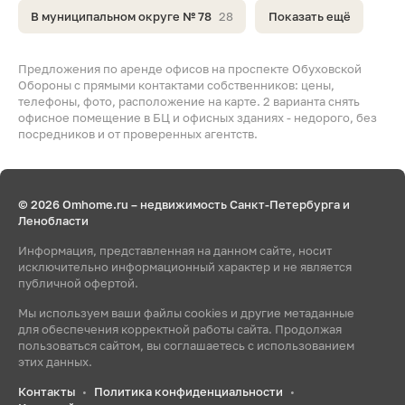
В муниципальном округе № 78
28
Показать ещё
Предложения по аренде офисов на проспекте Обуховской
Обороны с прямыми контактами собственников: цены,
телефоны, фото, расположение на карте. 2 варианта снять
офисное помещение в БЦ и офисных зданиях - недорого, без
посредников и от проверенных агентств.
© 2026 Omhome.ru – недвижимость Санкт-Петербурга и
Ленобласти
Информация, представленная на данном сайте, носит
исключительно информационный характер и не является
публичной офертой.
Мы используем ваши файлы cookies и другие метаданные
для обеспечения корректной работы сайта. Продолжая
пользоваться сайтом, вы соглашаетесь с использованием
этих данных.
Контакты
Политика конфиденциальности
•
•