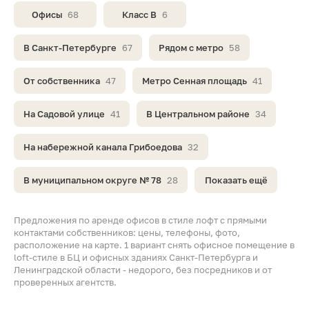
Офисы
68
Класс B
6
В Санкт-Петербурге
67
Рядом с метро
58
От собственника
47
Метро Сенная площадь
41
На Садовой улице
41
В Центральном районе
34
На набережной канала Грибоедова
32
В муниципальном округе № 78
28
Показать ещё
Предложения по аренде офисов в стиле лофт с прямыми
контактами собственников: цены, телефоны, фото,
расположение на карте. 1 вариант снять офисное помещение в
loft-стиле в БЦ и офисных зданиях Санкт-Петербурга и
Ленинградской области - недорого, без посредников и от
проверенных агентств.