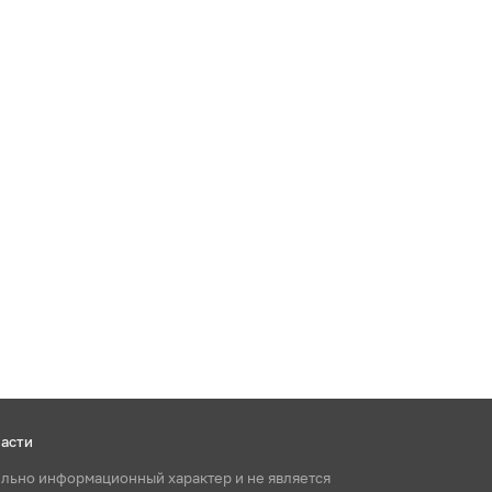
ласти
ельно информационный характер и не является