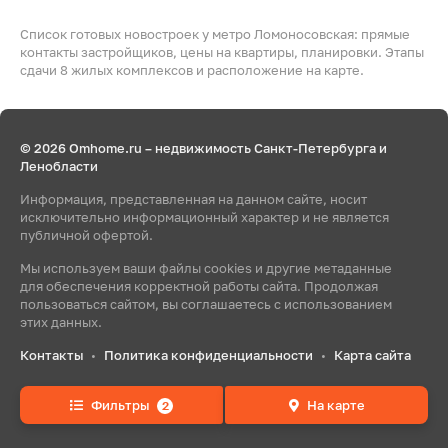
Список готовых новостроек у метро Ломоносовская: прямые
контакты застройщиков, цены на квартиры, планировки. Этапы
сдачи 8 жилых комплексов и расположение на карте.
© 2026 Omhome.ru – недвижимость Санкт-Петербурга и
Ленобласти
Информация, представленная на данном сайте, носит
исключительно информационный характер и не является
публичной офертой.
Мы используем ваши файлы cookies и другие метаданные
для обеспечения корректной работы сайта. Продолжая
пользоваться сайтом, вы соглашаетесь с использованием
этих данных.
Контакты
Политика конфиденциальности
Карта сайта
•
•
Фильтры
На карте
2