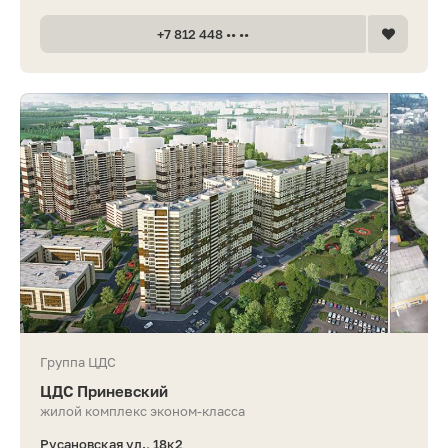
+7 812 448 •• ••
Группа ЦДС
ЦДС Приневский
жилой комплекс эконом-класса
Русановская ул., 18к2