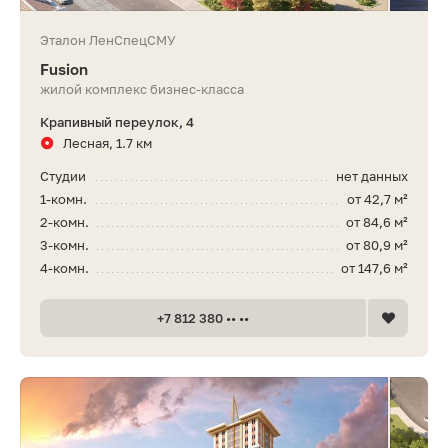
Эталон ЛенСпецСМУ
Fusion
жилой комплекс бизнес-класса
Крапивный переулок, 4
Лесная, 1.7 км
Студии
нет данных
1-комн.
от 42,7 м²
2-комн.
от 84,6 м²
3-комн.
от 80,9 м²
4-комн.
от 147,6 м²
+7 812 380 •• ••