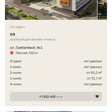
ГК «КВС»
G9
клубный дом бизнес-класса
ул. Грибалёвой, 9к1
Лесная, 510 м
Студии
нет данных
1-комн.
нет данных
2-комн.
от 53,2 м²
3-комн.
от 72,7 м²
4-комн.
нет данных
+7 812 445 •• ••