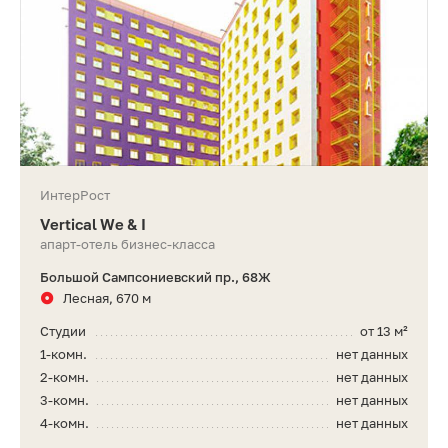
ИнтерРост
Vertiсal We & I
апарт-отель бизнес-класса
Большой Сампсониевский пр., 68Ж
Лесная, 670 м
Студии
от 13 м²
1-комн.
нет данных
2-комн.
нет данных
3-комн.
нет данных
4-комн.
нет данных