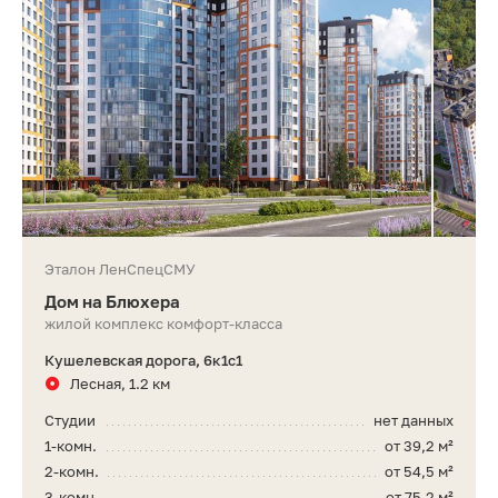
Эталон ЛенСпецСМУ
Дом на Блюхера
жилой комплекс комфорт-класса
Кушелевская дорога, 6к1с1
Лесная, 1.2 км
Студии
нет данных
1-комн.
от 39,2 м²
2-комн.
от 54,5 м²
3-комн.
от 75,2 м²